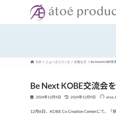
コ
ナ
ン
ビ
テ
ゲ
ン
ー
ツ
シ
へ
ョ
ス
ン
キ
に
ッ
移
プ
動
TOP
ニュースリリース
お知らせ
Be Next KO
Be Next KOBE交
最
2024年12月9日
2024年12月9日
atoe_
終
更
12月6日、KOBE Co Creation Cente
新