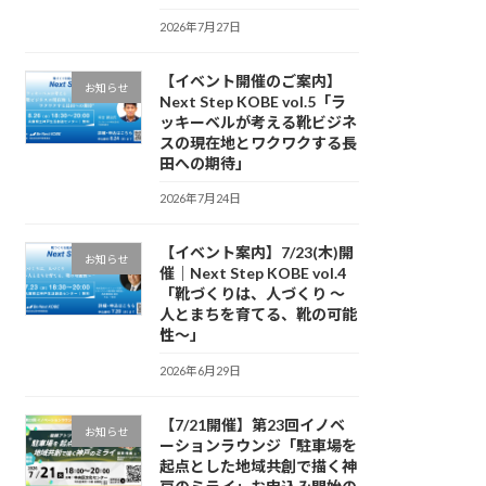
2026年7月27日
【イベント開催のご案内】
お知らせ
Next Step KOBE vol.5「ラ
ッキーベルが考える靴ビジネ
スの現在地とワクワクする長
田への期待」
2026年7月24日
【イベント案内】7/23(木)開
お知らせ
催｜Next Step KOBE vol.4
「靴づくりは、人づくり 〜
人とまちを育てる、靴の可能
性〜」
2026年6月29日
【7/21開催】第23回イノベ
お知らせ
ーションラウンジ「駐車場を
起点とした地域共創で描く神