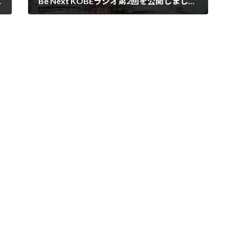
共創パートナー決定
Be Next KOBEラジオ第2回を公開しました～旭光電機株式会社 和田社長～
2024年12月23日