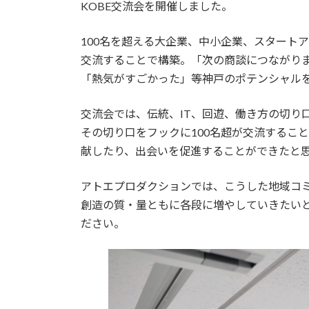
日
KOBE交流会を開催しました。
時
:
100名を超える大企業、中小企業、スタート
交流することで構築。「次の商談につながり
「熱気がすごかった」等神戸のポテンシャル
交流会では、伝統、IT、回遊、働き方の切り
その切り口をフックに100名超が交流するこ
献したり、出会いを促進することができたと
アトエプロダクションでは、こうした地域コ
創造の質・量ともに各段に増やしていきたい
ださい。