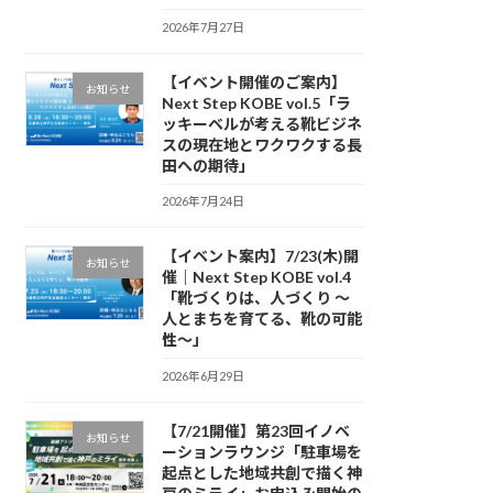
2026年7月27日
【イベント開催のご案内】
お知らせ
Next Step KOBE vol.5「ラ
ッキーベルが考える靴ビジネ
スの現在地とワクワクする長
田への期待」
2026年7月24日
【イベント案内】7/23(木)開
お知らせ
催｜Next Step KOBE vol.4
「靴づくりは、人づくり 〜
人とまちを育てる、靴の可能
性〜」
2026年6月29日
【7/21開催】第23回イノベ
お知らせ
ーションラウンジ「駐車場を
起点とした地域共創で描く神