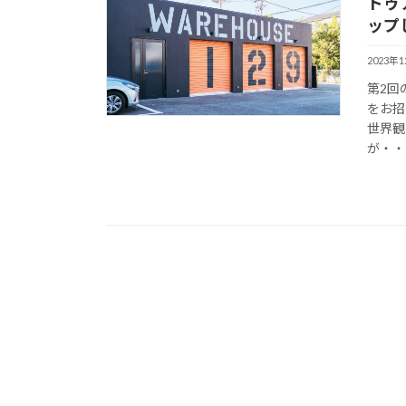
ドゥ
ップ
2023年
第2回
をお招
世界観
が・・