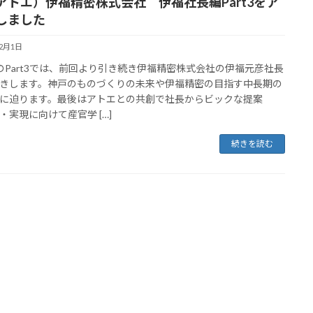
アトエ）伊福精密株式会社 伊福社長編Part3をア
しました
12月1日
のPart3では、前回より引き続き伊福精密株式会社の伊福元彦社長
きします。神戸のものづくりの未来や伊福精密の目指す中長期の
に迫ります。最後はアトエとの共創で社長からビックな提案
・実現に向けて産官学 […]
続きを読む