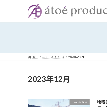
コ
ナ
ン
ビ
テ
ゲ
ン
ー
ツ
シ
へ
ョ
ス
ン
キ
に
ッ
移
プ
動
TOP
ニュースリリース
2023年12月
2023年12月
地域次
salon du átoé