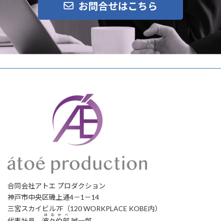
お問合せはこちら
合同会社アトエ プロダクション
神戸市中央区磯上通4－1－14
三宮スカイビル7F（120 WORKPLACE KOBE内）
ほおかべ
代表社員
波々伯部
誠一郎