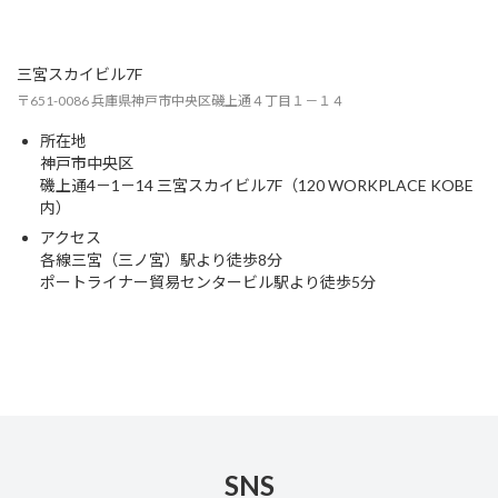
三宮スカイビル7F
〒651-0086 兵庫県神戸市中央区磯上通４丁目１－１４
所在地
神戸市中央区
磯上通4－1－14 三宮スカイビル7F（120 WORKPLACE KOBE
内）
アクセス
各線三宮（三ノ宮）駅より徒歩8分
ポートライナー貿易センタービル駅より徒歩5分
SNS