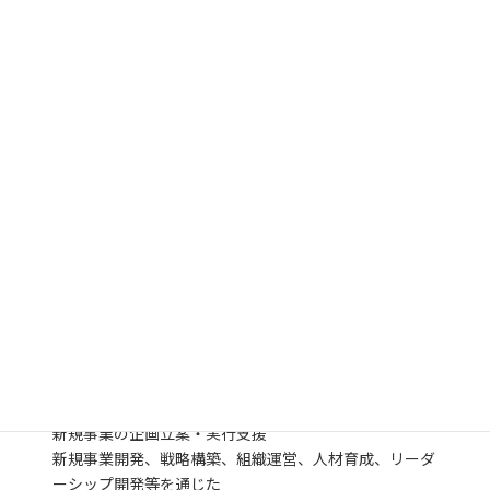
スタートアップ支援、農業、林業など多数の新規事業構
築とスケールアップを実現し、パートナー就任
2022年 科学技術とビジネスをつなぐ新規事業デロイ
トトーマツサイエンスアンドテクノロジーを立ち上げ
2023年 有限責任監査法人トーマツを退職
2023年 マッキンゼーアンドカンパニーインコーポレ
イテッドジャパンに入社し、
日本全体の産業構造転換やイノベーション政策、中小企
業支援政策の検討を支援
2024年 株式会社Revitalizeを創業し、日本経済復活に
向けて具体的な活動を開始
2024年 合同会社アトエプロダクションへ地域連携ア
ドバイザーとして参画（4月予定）
【専門性・ネットワーク】
中小企業、スタートアップ、産学連携等の調査研究、政
策・戦略立案、実行支援を通じた、
新規事業の企画立案・実行支援
新規事業開発、戦略構築、組織運営、人材育成、リーダ
ーシップ開発等を通じた