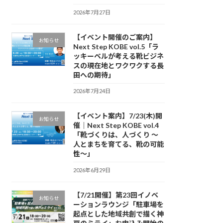
2026年7月27日
【イベント開催のご案内】
お知らせ
Next Step KOBE vol.5「ラ
ッキーベルが考える靴ビジネ
スの現在地とワクワクする長
田への期待」
2026年7月24日
【イベント案内】7/23(木)開
お知らせ
催｜Next Step KOBE vol.4
「靴づくりは、人づくり 〜
人とまちを育てる、靴の可能
性〜」
2026年6月29日
【7/21開催】第23回イノベ
お知らせ
ーションラウンジ「駐車場を
起点とした地域共創で描く神