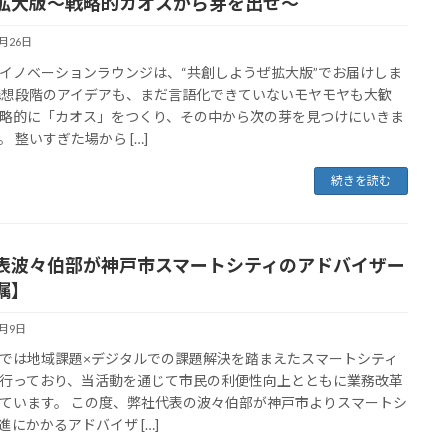
拡大版～戦略的カオスから芽を出せ～
2月26日
イノベーションラウンジは、“共創しようぜ拡大版”でお届けしま
構想段階のアイデアも、まだ言語化できていないモヤモヤも大歓
略的に「カオス」をつくり、その中から次の芽を見つけにいきま
。 整いすぎた場から […]
続きを読む
表波々伯部が神戸市スマートシティのアドバイザー
嘱】
2月9日
では地域課題×デジタルでの課題解決を踏まえたスマートシティ
行っており、当活動を通じて市民の利便性向上とともに業務改革
ています。 この度、弊社代表の波々伯部が神戸市よりスマートシ
進にかかるアドバイザ […]