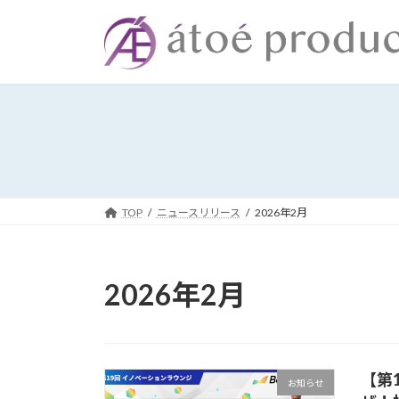
コ
ナ
ン
ビ
テ
ゲ
ン
ー
ツ
シ
へ
ョ
ス
ン
キ
に
ッ
移
プ
動
TOP
ニュースリリース
2026年2月
2026年2月
【第
お知らせ