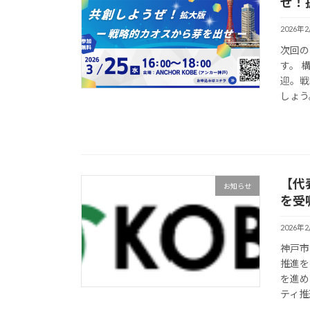
ぜ！
2026年
次回の
す。 
迎。戦
しょう
【代
お知らせ
を受
2026年
神戸市
推進を
を進め
ティ推