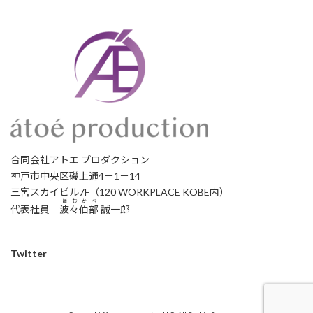
合同会社アトエ プロダクション
神戸市中央区磯上通4－1－14
三宮スカイビル7F（120 WORKPLACE KOBE内）
ほおかべ
代表社員
波々伯部
誠一郎
Twitter