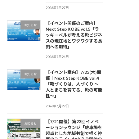
2026年7月27日
【イベント開催のご案内】
お知らせ
Next Step KOBE vol.5「ラ
ッキーベルが考える靴ビジネ
スの現在地とワクワクする長
田への期待」
2026年7月24日
【イベント案内】7/23(木)開
お知らせ
催｜Next Step KOBE vol.4
「靴づくりは、人づくり 〜
人とまちを育てる、靴の可能
性〜」
2026年6月29日
【7/21開催】第23回イノベ
お知らせ
ーションラウンジ「駐車場を
起点とした地域共創で描く神