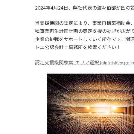
更
2024年4月24日、弊社代表の波々伯部が国
新
日
時
当支援機関の認定により、事業再構築補助金
:
種事業再生計画計画の策定支援の裾野が広が
企業の挑戦をサポートしていく所存です。関
トエ公認会計士事務所を検索ください！
認定支援機関検索_エリア選択 (ninteishien.go.jp