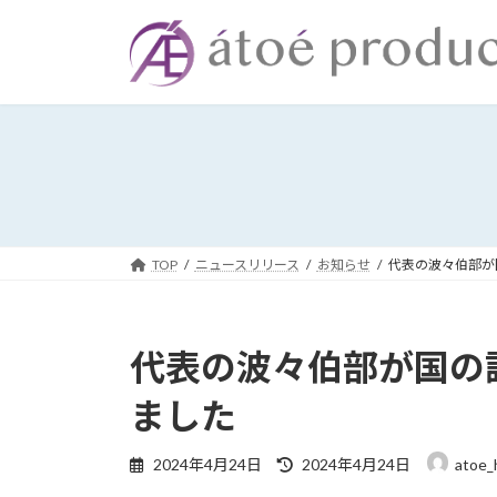
コ
ナ
ン
ビ
テ
ゲ
ン
ー
ツ
シ
へ
ョ
ス
ン
キ
に
ッ
移
プ
動
TOP
ニュースリリース
お知らせ
代表の波々伯部が
代表の波々伯部が国の
ました
最
2024年4月24日
2024年4月24日
atoe_
終