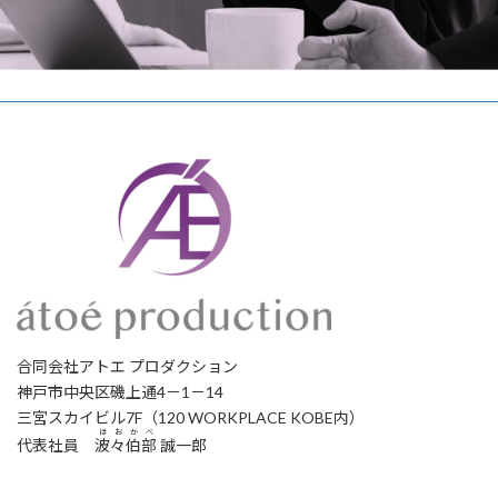
合同会社アトエ プロダクション
神戸市中央区磯上通4－1－14
三宮スカイビル7F（120 WORKPLACE KOBE内）
ほおかべ
代表社員
波々伯部
誠一郎