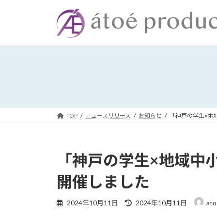
コ
ナ
ン
ビ
テ
ゲ
ン
ー
ツ
シ
へ
ョ
ス
ン
キ
に
ッ
移
プ
動
TOP
ニュースリリース
お知らせ
「神戸の学生×地
「神戸の学生×地域中
開催しました
最
2024年10月11日
2024年10月11日
ato
終