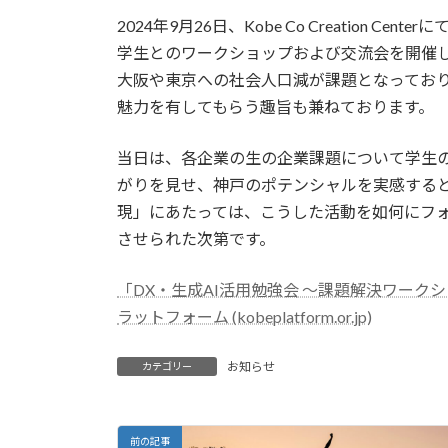
更
2024年9月26日、Kobe Co Creation
新
日
学生とのワークショップおよび交流会を開催
時
大阪や東京への社会人口減が課題となってお
:
魅力を有してもらう趣旨も兼ねております。
当日は、各企業の生の企業課題について学生
がりを見せ、神戸のポテンシャルを実感する
現」にあたっては、こうした活動を如何にフ
させられた次第です。
「DX・生成AI活用勉強会 ～課題解決ワーク
ラットフォーム (kobeplatform.or.jp)
お知らせ
カテゴリー
前の記事