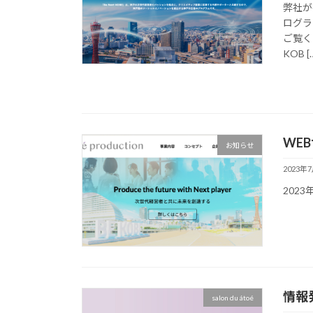
弊社が
ログラ
ご覧く
KOB [
WE
お知らせ
2023年
202
情報発
salon du átoé