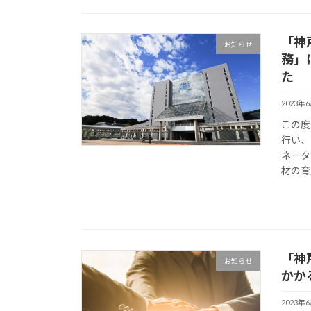
「神
お知らせ
務」
た
2023年
この度
行い、
ネータ
材の育
「神
お知らせ
かか
2023年