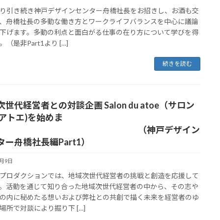
り引き続き神戸デザインセンター舟橋社長をお招きし、お酒も交
、舟橋社長の多動な働き方とワークライフバランスを中心に議論
下げます。多動の利点と面白がる仕事の在り方について学びを得
（是非Part1より […]
続きを読む
世代経営者との対談企画 Salon du atoe（サロン
 アトエ)を始めま
す （神戸デザイン
ター舟橋社長編Part1）
9月9日
プロダクションでは、地域次世代経営者の挑戦と創造を応援して
。活動を通じて知り合った地域次世代経営者の中から、その志や
の内に秘めたる想いおよび弊社との共創で描く未来を経営者のゆ
場所で対談により掘り下 […]