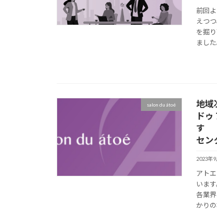
前回よ
えつつ
を掘り
ました。
地域次
salon du átoé
ドゥ
セン
2023年
アトエ
います
各業界
かりの