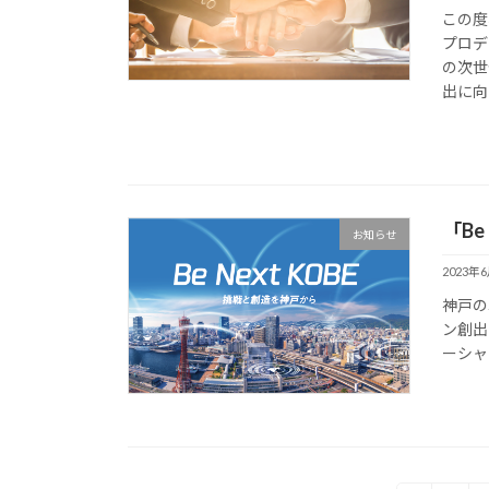
この度
プロデ
の次世
出に向
「Be
お知らせ
2023年
神戸の
ン創出
ーシャ