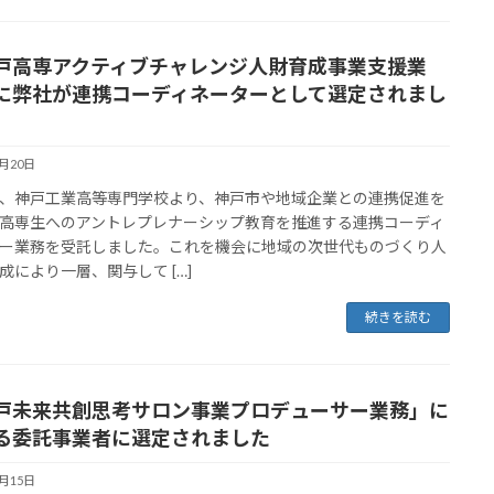
戸高専アクティブチャレンジ人財育成事業支援業
に弊社が連携コーディネーターとして選定されまし
6月20日
、神戸工業高等専門学校より、神戸市や地域企業との連携促進を
高専生へのアントレプレナーシップ教育を推進する連携コーディ
ー業務を受託しました。これを機会に地域の次世代ものづくり人
成により一層、関与して […]
続きを読む
戸未来共創思考サロン事業プロデューサー業務」に
る委託事業者に選定されました
6月15日