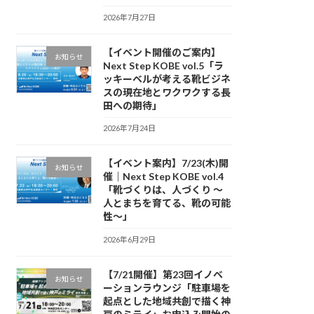
2026年7月27日
【イベント開催のご案内】
お知らせ
Next Step KOBE vol.5「ラ
ッキーベルが考える靴ビジネ
スの現在地とワクワクする長
田への期待」
2026年7月24日
【イベント案内】7/23(木)開
お知らせ
催｜Next Step KOBE vol.4
「靴づくりは、人づくり 〜
人とまちを育てる、靴の可能
性〜」
2026年6月29日
【7/21開催】第23回イノベ
お知らせ
ーションラウンジ「駐車場を
起点とした地域共創で描く神