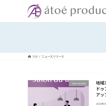
コ
ナ
ン
ビ
テ
ゲ
ン
ー
ツ
シ
へ
ョ
ス
ン
キ
に
ッ
移
プ
動
TOP
ニュースリリース
地域次
salon du átoé
ドゥ
アッ
2023年