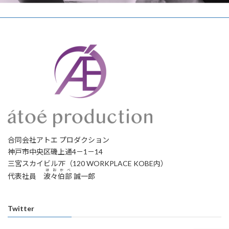
合同会社アトエ プロダクション
神戸市中央区磯上通4－1－14
三宮スカイビル7F（120 WORKPLACE KOBE内）
ほおかべ
代表社員
波々伯部
誠一郎
Twitter