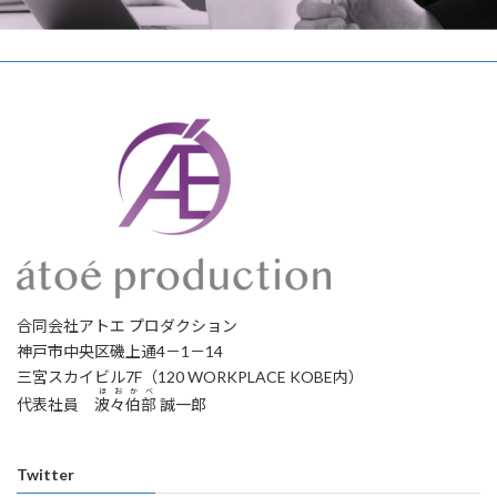
合同会社アトエ プロダクション
神戸市中央区磯上通4－1－14
三宮スカイビル7F（120 WORKPLACE KOBE内）
ほおかべ
代表社員
波々伯部
誠一郎
Twitter