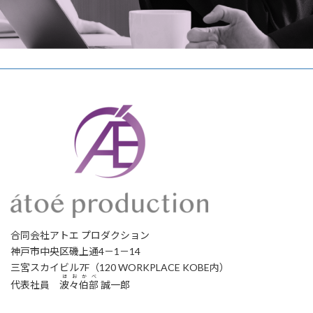
合同会社アトエ プロダクション
神戸市中央区磯上通4－1－14
三宮スカイビル7F（120 WORKPLACE KOBE内）
ほおかべ
代表社員
波々伯部
誠一郎