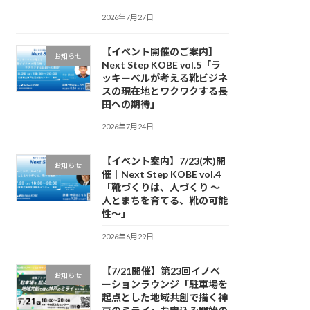
2026年7月27日
【イベント開催のご案内】
お知らせ
Next Step KOBE vol.5「ラ
ッキーベルが考える靴ビジネ
スの現在地とワクワクする長
田への期待」
2026年7月24日
【イベント案内】7/23(木)開
お知らせ
催｜Next Step KOBE vol.4
「靴づくりは、人づくり 〜
人とまちを育てる、靴の可能
性〜」
2026年6月29日
【7/21開催】第23回イノベ
お知らせ
ーションラウンジ「駐車場を
起点とした地域共創で描く神