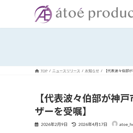
コ
ナ
ン
ビ
テ
ゲ
ン
ー
ツ
シ
へ
ョ
ス
ン
キ
に
ッ
移
プ
動
TOP
ニュースリリース
お知らせ
【代表波々伯部が
【代表波々伯部が神戸
ザーを受嘱】
最
2026年2月9日
2026年4月17日
atoe_h
終