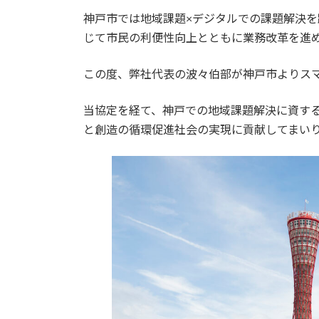
更
神戸市では地域課題×デジタルでの課題解決
新
日
じて市民の利便性向上とともに業務改革を進
時
:
この度、弊社代表の波々伯部が神戸市よりス
当協定を経て、神戸での地域課題解決に資す
と創造の循環促進社会の実現に貢献してまい