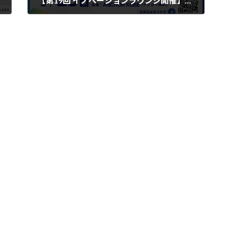
【第19回 イノベーションラウンジ開催】共創しようぜ！拡大版～戦略的カオスから芽を出せ～
2026年2月26日