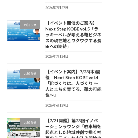
2026年7月27日
【イベント開催のご案内】
お知らせ
Next Step KOBE vol.5「ラ
ッキーベルが考える靴ビジネ
スの現在地とワクワクする長
田への期待」
2026年7月24日
【イベント案内】7/23(木)開
お知らせ
催｜Next Step KOBE vol.4
「靴づくりは、人づくり 〜
人とまちを育てる、靴の可能
性〜」
2026年6月29日
【7/21開催】第23回イノベ
お知らせ
ーションラウンジ「駐車場を
起点とした地域共創で描く神