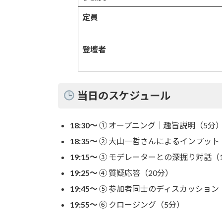
定員
登壇者
当日のスケジュール
18:30～
① オープニング｜趣旨説明（5分
18:35～
② 大山一哲さんによるインプット
19:15～
③ モデレーターとの深掘り対話（
19:25～
④ 質疑応答（20分）
19:45～
⑤ 参加者同士のディスカッション
19:55～
⑥ クロージング（5分）