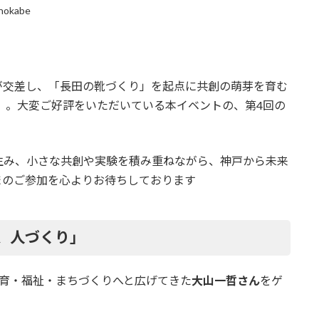
hokabe
が交差し、「長田の靴づくり」を起点に共創の萌芽を育む
KOBE」。大変ご好評をいただいている本イベントの、第4回の
生み、小さな共創や実験を積み重ねながら、神戸から未来
まのご参加を心よりお待ちしております
、人づくり」
教育・福祉・まちづくりへと広げてきた
大山一哲さん
をゲ