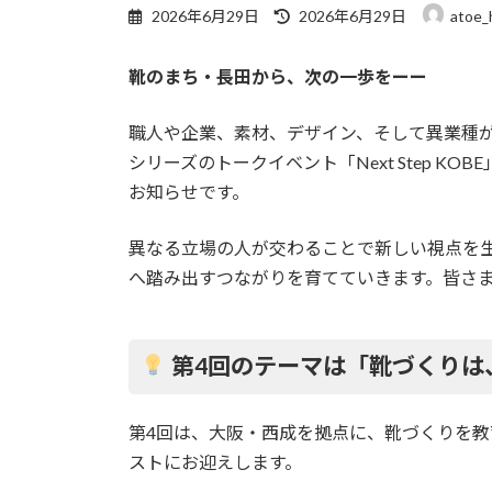
最
2026年6月29日
2026年6月29日
atoe_
終
更
靴のまち・長田から、次の一歩をーー
新
日
時
職人や企業、素材、デザイン、そして異業種
:
シリーズのトークイベント「Next Step 
お知らせです。
異なる立場の人が交わることで新しい視点を
へ踏み出すつながりを育てていきます。皆さ
第4回のテーマは「靴づくりは
第4回は、大阪・西成を拠点に、靴づくりを
ストにお迎えします。