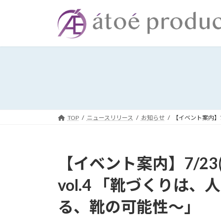
コ
ナ
ン
ビ
テ
ゲ
ン
ー
ツ
シ
へ
ョ
ス
ン
キ
に
ッ
移
プ
動
TOP
ニュースリリース
お知らせ
【イベント案内】7/
【イベント案内】7/23(木)
vol.4 「靴づくりは
る、靴の可能性〜」