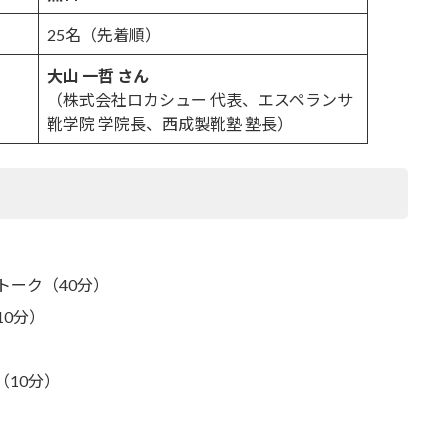
25名（先着順）
大山 一哲 さん
（株式会社ロカシュー 代表、エスペランサ
靴学院 学院長、西成製靴塾 塾長）
）
トーク（40分）
10分）
（10分）