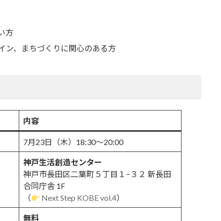
い方
イン、まちづくりに関心のある方
内容
7月23日（木）18:30〜20:00
神戸生活創造センター
神戸市長田区二葉町５丁目１−３２ 新長田
合同庁舎 1F
（
Next Step KOBE vol.4
）
無料