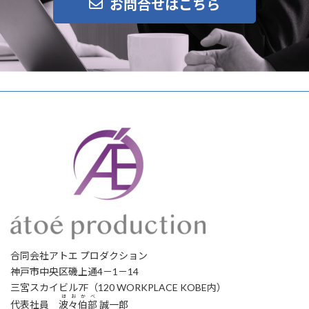
お問合せはこちら
合同会社アトエ プロダクション
神戸市中央区磯上通4－1－14
三宮スカイビル7F（120 WORKPLACE KOBE内）
ほおかべ
代表社員
波々伯部
誠一郎